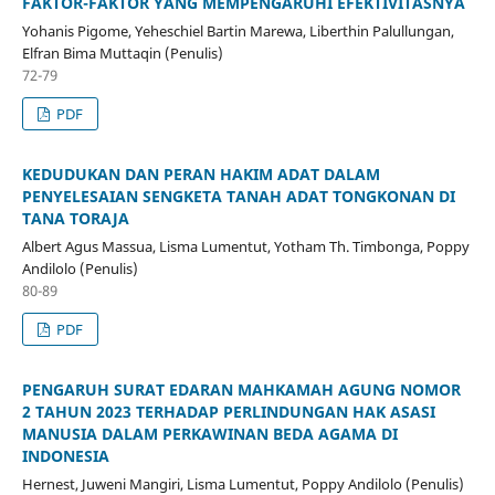
FAKTOR-FAKTOR YANG MEMPENGARUHI EFEKTIVITASNYA
Yohanis Pigome, Yeheschiel Bartin Marewa, Liberthin Palullungan,
Elfran Bima Muttaqin (Penulis)
72-79
PDF
KEDUDUKAN DAN PERAN HAKIM ADAT DALAM
PENYELESAIAN SENGKETA TANAH ADAT TONGKONAN DI
TANA TORAJA
Albert Agus Massua, Lisma Lumentut, Yotham Th. Timbonga, Poppy
Andilolo (Penulis)
80-89
PDF
PENGARUH SURAT EDARAN MAHKAMAH AGUNG NOMOR
2 TAHUN 2023 TERHADAP PERLINDUNGAN HAK ASASI
MANUSIA DALAM PERKAWINAN BEDA AGAMA DI
INDONESIA
Hernest, Juweni Mangiri, Lisma Lumentut, Poppy Andilolo (Penulis)