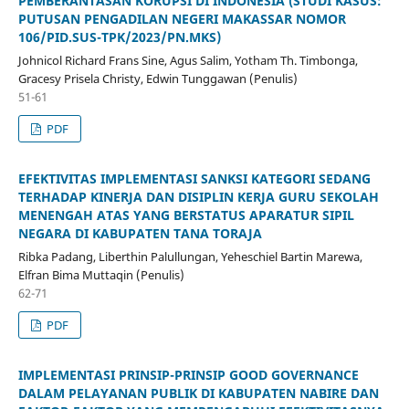
PEMBERANTASAN KORUPSI DI INDONESIA (STUDI KASUS:
PUTUSAN PENGADILAN NEGERI MAKASSAR NOMOR
106/PID.SUS-TPK/2023/PN.MKS)
Johnicol Richard Frans Sine, Agus Salim, Yotham Th. Timbonga,
Gracesy Prisela Christy, Edwin Tunggawan (Penulis)
51-61
PDF
EFEKTIVITAS IMPLEMENTASI SANKSI KATEGORI SEDANG
TERHADAP KINERJA DAN DISIPLIN KERJA GURU SEKOLAH
MENENGAH ATAS YANG BERSTATUS APARATUR SIPIL
NEGARA DI KABUPATEN TANA TORAJA
Ribka Padang, Liberthin Palullungan, Yeheschiel Bartin Marewa,
Elfran Bima Muttaqin (Penulis)
62-71
PDF
IMPLEMENTASI PRINSIP-PRINSIP GOOD GOVERNANCE
DALAM PELAYANAN PUBLIK DI KABUPATEN NABIRE DAN