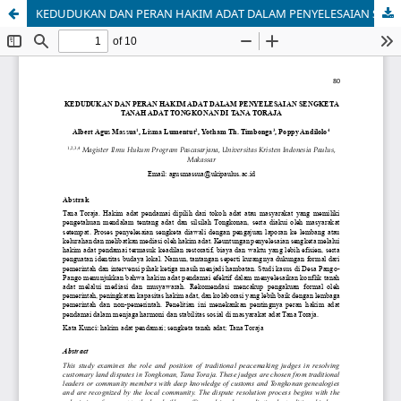
KEDUDUKAN DAN PERAN HAKIM ADAT DALAM PENYELESAIAN SENGKETA TANAH ADAT TONGKONAN DI TANA TORAJA