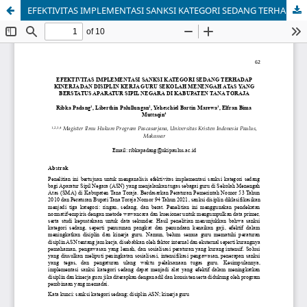
EFEKTIVITAS IMPLEMENTASI SANKSI KATEGORI SEDANG TERHADAP KINERJA DAN DISIPLIN KERJA GURU SEKOLAH MENENGAH ATAS YANG BERSTATUS APARATUR SIPIL NEGARA DI KABUPATEN TANA TORAJA