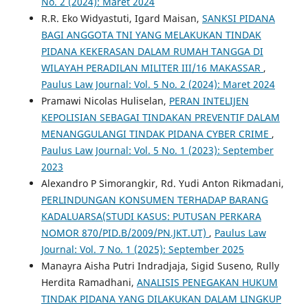
No. 2 (2024): Maret 2024
R.R. Eko Widyastuti, Igard Maisan,
SANKSI PIDANA
BAGI ANGGOTA TNI YANG MELAKUKAN TINDAK
PIDANA KEKERASAN DALAM RUMAH TANGGA DI
WILAYAH PERADILAN MILITER III/16 MAKASSAR
,
Paulus Law Journal: Vol. 5 No. 2 (2024): Maret 2024
Pramawi Nicolas Huliselan,
PERAN INTELIJEN
KEPOLISIAN SEBAGAI TINDAKAN PREVENTIF DALAM
MENANGGULANGI TINDAK PIDANA CYBER CRIME
,
Paulus Law Journal: Vol. 5 No. 1 (2023): September
2023
Alexandro P Simorangkir, Rd. Yudi Anton Rikmadani,
PERLINDUNGAN KONSUMEN TERHADAP BARANG
KADALUARSA(STUDI KASUS: PUTUSAN PERKARA
NOMOR 870/PID.B/2009/PN.JKT.UT)
,
Paulus Law
Journal: Vol. 7 No. 1 (2025): September 2025
Manayra Aisha Putri Indradjaja, Sigid Suseno, Rully
Herdita Ramadhani,
ANALISIS PENEGAKAN HUKUM
TINDAK PIDANA YANG DILAKUKAN DALAM LINGKUP