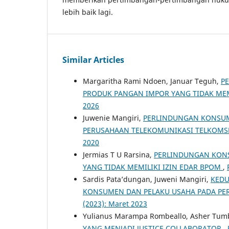
lebih baik lagi.
Similar Articles
Margaritha Rami Ndoen, Januar Teguh,
P
PRODUK PANGAN IMPOR YANG TIDAK MEM
2026
Juwenie Mangiri,
PERLINDUNGAN KONSUM
PERUSAHAAN TELEKOMUNIKASI TELKOMS
2020
Jermias T U Rarsina,
PERLINDUNGAN KON
YANG TIDAK MEMILIKI IZIN EDAR BPOM
,
Sardis Pata’dungan, Juweni Mangiri,
KEDU
KONSUMEN DAN PELAKU USAHA PADA P
(2023): Maret 2023
Yulianus Marampa Rombeallo, Asher Tum
YANG MENJADI JUSTICE COLLABORATOR
,