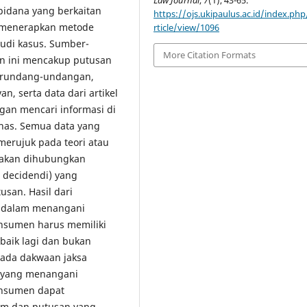
Law Journal
,
7
(1), 43-65.
pidana yang berkaitan
https://ojs.ukipaulus.ac.id/index.php
i menerapkan metode
rticle/view/1096
tudi kasus. Sumber-
More Citation Formats
n ini mencakup putusan
perundang-undangan,
an, serta data dari artikel
gan mencari informasi di
ahas. Semua data yang
merujuk pada teori atau
ni akan dihubungkan
 decidendi) yang
san. Hasil dari
m dalam menangani
onsumen harus memiliki
baik lagi dan bukan
ada dakwaan jaksa
 yang menangani
onsumen dapat
m dan putusan yang