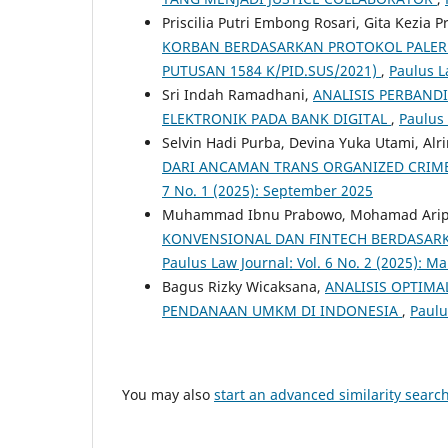
Priscilia Putri Embong Rosari, Gita Kezia 
KORBAN BERDASARKAN PROTOKOL PALER
PUTUSAN 1584 K/PID.SUS/2021)
,
Paulus L
Sri Indah Ramadhani,
ANALISIS PERBAND
ELEKTRONIK PADA BANK DIGITAL
,
Paulus 
Selvin Hadi Purba, Devina Yuka Utami, Al
DARI ANCAMAN TRANS ORGANIZED CRIME
7 No. 1 (2025): September 2025
Muhammad Ibnu Prabowo, Mohamad Arip 
KONVENSIONAL DAN FINTECH BERDASAR
Paulus Law Journal: Vol. 6 No. 2 (2025): M
Bagus Rizky Wicaksana,
ANALISIS OPTIMA
PENDANAAN UMKM DI INDONESIA
,
Paulu
You may also
start an advanced similarity searc