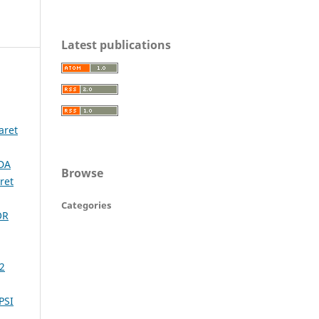
Latest publications
aret
DA
Browse
ret
Categories
OR
 2
PSI