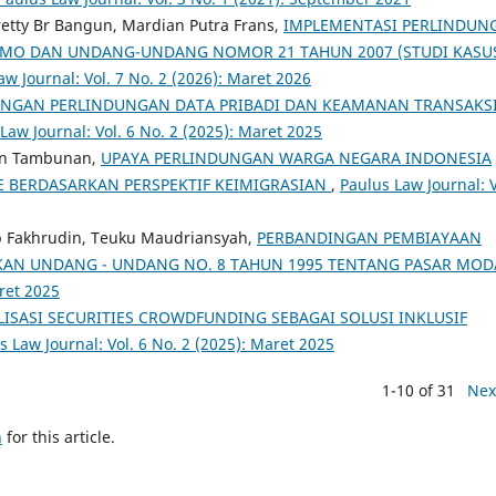
Pretty Br Bangun, Mardian Putra Frans,
IMPLEMENTASI PERLINDUN
MO DAN UNDANG-UNDANG NOMOR 21 TAHUN 2007 (STUDI KASU
aw Journal: Vol. 7 No. 2 (2026): Maret 2026
INGAN PERLINDUNGAN DATA PRIBADI DAN KEAMANAN TRANSAKS
Law Journal: Vol. 6 No. 2 (2025): Maret 2025
rin Tambunan,
UPAYA PERLINDUNGAN WARGA NEGARA INDONESIA
 BERDASARKAN PERSPEKTIF KEIMIGRASIAN
,
Paulus Law Journal: V
Fakhrudin, Teuku Maudriansyah,
PERBANDINGAN PEMBIAYAAN
KAN UNDANG - UNDANG NO. 8 TAHUN 1995 TENTANG PASAR MO
aret 2025
LISASI SECURITIES CROWDFUNDING SEBAGAI SOLUSI INKLUSIF
s Law Journal: Vol. 6 No. 2 (2025): Maret 2025
1-10 of 31
Nex
h
for this article.