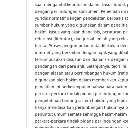
saat mengambil keputusan dalam kasus tindak 
dengan perlindungan konsumen. Penelitian in
yuridis normatif dengan pendekatan berbasis s
sumber hukum yang digunakan dalam penelitia
hakim, kasus yang akan dianalisis, peraturan 
referensi (literatur), dan jurnal ilmiah yang relev
berita. Proses pengumpulan data dilakukan den
internet yang berkaitan dengan topik yang dib
terkumpul akan disusun dan dianalisis dengan 
pandangan dari para ahli. Selanjutnya, teori i
dengan alasan atau pertimbangan hukum (ratio
digunakan oleh hakim dalam memberikan keputu
penelitian ini berkesimpulan bahwa para haki
perkara-perkara tindak pidana perlindungan k
pengetahuan tentang sistem hukum yang lebih 
hanya mendasarkan pertimbangan hukumnya p
penuntut umum semata sehingga hakim-hakim
perkara-perkara tindak pidana perlindungan k
memberikan pertimbangan-pertimbangan huku