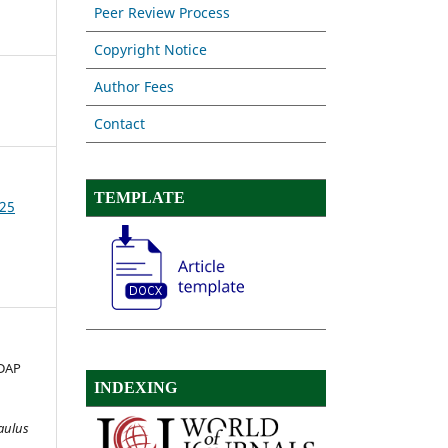
Peer Review Process
Copyright Notice
Author Fees
Contact
TEMPLATE
025
DAP
INDEXING
:
aulus