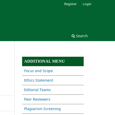
Register
Login
Search
ADDITIONAL MENU
Focus and Scope
Ethics Statement
Editorial Teams
Peer Reviewers
Plagiarism Screening