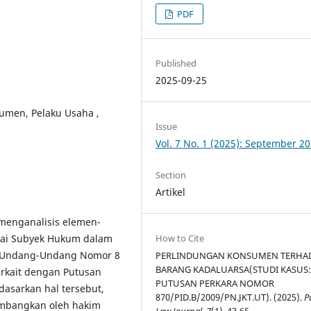
PDF
Published
2025-09-25
sumen, Pelaku Usaha ,
Issue
Vol. 7 No. 1 (2025): September 2
Section
Artikel
 menganalisis elemen-
gai Subyek Hukum dalam
How to Cite
ri Undang-Undang Nomor 8
PERLINDUNGAN KONSUMEN TERHA
BARANG KADALUARSA(STUDI KASUS
rkait dengan Putusan
PUTUSAN PERKARA NOMOR
dasarkan hal tersebut,
870/PID.B/2009/PN.JKT.UT). (2025).
P
timbangkan oleh hakim