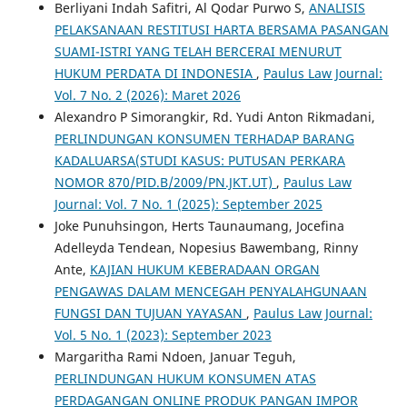
Berliyani Indah Safitri, Al Qodar Purwo S,
ANALISIS
PELAKSANAAN RESTITUSI HARTA BERSAMA PASANGAN
SUAMI-ISTRI YANG TELAH BERCERAI MENURUT
HUKUM PERDATA DI INDONESIA
,
Paulus Law Journal:
Vol. 7 No. 2 (2026): Maret 2026
Alexandro P Simorangkir, Rd. Yudi Anton Rikmadani,
PERLINDUNGAN KONSUMEN TERHADAP BARANG
KADALUARSA(STUDI KASUS: PUTUSAN PERKARA
NOMOR 870/PID.B/2009/PN.JKT.UT)
,
Paulus Law
Journal: Vol. 7 No. 1 (2025): September 2025
Joke Punuhsingon, Herts Taunaumang, Jocefina
Adelleyda Tendean, Nopesius Bawembang, Rinny
Ante,
KAJIAN HUKUM KEBERADAAN ORGAN
PENGAWAS DALAM MENCEGAH PENYALAHGUNAAN
FUNGSI DAN TUJUAN YAYASAN
,
Paulus Law Journal:
Vol. 5 No. 1 (2023): September 2023
Margaritha Rami Ndoen, Januar Teguh,
PERLINDUNGAN HUKUM KONSUMEN ATAS
PERDAGANGAN ONLINE PRODUK PANGAN IMPOR