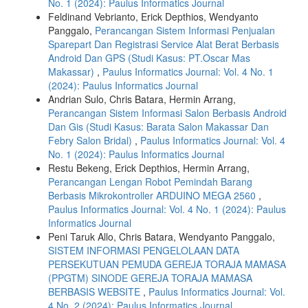
No. 1 (2024): Paulus Informatics Journal
Feldinand Vebrianto, Erick Depthios, Wendyanto
Panggalo,
Perancangan Sistem Informasi Penjualan
Sparepart Dan Registrasi Service Alat Berat Berbasis
Android Dan GPS (Studi Kasus: PT.Oscar Mas
Makassar)
,
Paulus Informatics Journal: Vol. 4 No. 1
(2024): Paulus Informatics Journal
Andrian Sulo, Chris Batara, Hermin Arrang,
Perancangan Sistem Informasi Salon Berbasis Android
Dan Gis (Studi Kasus: Barata Salon Makassar Dan
Febry Salon Bridal)
,
Paulus Informatics Journal: Vol. 4
No. 1 (2024): Paulus Informatics Journal
Restu Bekeng, Erick Depthios, Hermin Arrang,
Perancangan Lengan Robot Pemindah Barang
Berbasis Mikrokontroller ARDUINO MEGA 2560
,
Paulus Informatics Journal: Vol. 4 No. 1 (2024): Paulus
Informatics Journal
Peni Taruk Allo, Chris Batara, Wendyanto Panggalo,
SISTEM INFORMASI PENGELOLAAN DATA
PERSEKUTUAN PEMUDA GEREJA TORAJA MAMASA
(PPGTM) SINODE GEREJA TORAJA MAMASA
BERBASIS WEBSITE
,
Paulus Informatics Journal: Vol.
4 No. 2 (2024): Paulus Informatics Journal