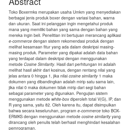
Abstract
Toko Boxermks merupakan usaha Umkm yang menyediakan
berbagai jenis produk boxer dengan variasi bahan, warna
dan ukuran. Saat ini pelanggan ingin mengetahui produk
mana yang memiliki bahan yang sama dengan bahan yang
mereka ingin beli. Penelitian ini bertujuan merancang aplikasi
e-commerce
dengan sistem rekomendasi produk dengan
melihat kesamaan fitur yang ada dalam deskripsi masing-
masing produk. Parameter yang dipakai adalah data bahan
yang terdapat dalam deskripsi dengan menggunakan
metode
Cosine Similarity
. Hasil dari perhitungan ini adalah
melihat hasil akhir dari kosinus, dengan rentang nilai yang
jelas antara 0 hingga 1, jika nilai
cosine similarity
1 maka
dokumen yang dibanding­kan adalah mirip satu sama lain,
jika nilai 0 maka dokumen tidak mirip dari segi bahan
sebagai parameter yang digunakan. Pengujian sistem
menggunakan metode
white-box
diperoleh total V(G), IP, dan
R yang sama, yaitu 82. Oleh karena itu, dapat disimpulkan
bahwa secara keseluruhan, program
e-commerce
toko BOX­
ERMKS dengan menggunakan metode
cosine similarity
yang
dirancang oleh penu­lis telah berhasil menghindari kesalahan
pemrograman.