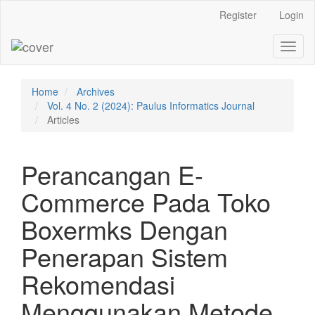
Main
Register
Login
Navigation
Main
Toggl
Content
naviga
Sidebar
Home
Archives
Vol. 4 No. 2 (2024): Paulus Informatics Journal
Articles
Perancangan E-
Commerce Pada Toko
Boxermks Dengan
Penerapan Sistem
Rekomendasi
Menggunakan Metode