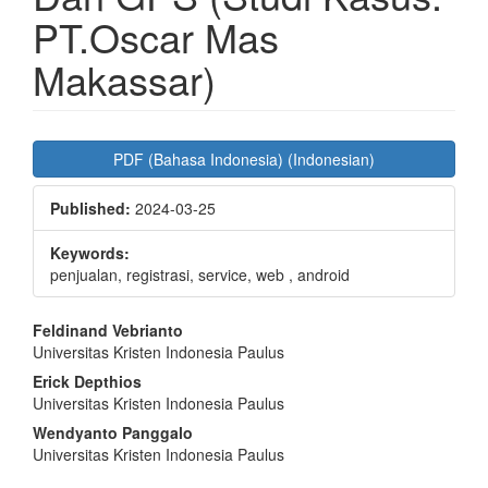
PT.Oscar Mas
Makassar)
Article
PDF (Bahasa Indonesia) (Indonesian)
Sidebar
Published:
2024-03-25
Keywords:
penjualan, registrasi, service, web , android
Main
Feldinand Vebrianto
Universitas Kristen Indonesia Paulus
Article
Erick Depthios
Content
Universitas Kristen Indonesia Paulus
Wendyanto Panggalo
Universitas Kristen Indonesia Paulus