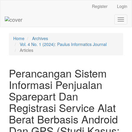
Main
Register
Login
Navigation
Main
Toggl
Content
naviga
Sidebar
Home
Archives
Vol. 4 No. 1 (2024): Paulus Informatics Journal
Articles
Perancangan Sistem
Informasi Penjualan
Sparepart Dan
Registrasi Service Alat
Berat Berbasis Android
Dan GPS (Studi Kasus: