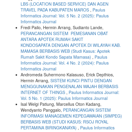
LBS (LOCATION BASED SERVICE) DAN AGEN
TRAVEL PADA KABUPATEN MAROS
,
Paulus
Informatics Journal: Vol. 5 No. 2 (2025): Paulus
Informatics Journal
Fredi Pailo, Hermin Arrang, Sudianto Lande,
PERANCANGAN SISTEM PEMESANAN OBAT
ANTARA APOTEK RUMAH SAKIT
KONDOSAPATA DENGAN APOTEK DI WILAYAH KAB.
MAMASA BERBASIS WEB (Studi Kasus: Apotek
Rumah Sakit Kondo Sapata Mamasa)
,
Paulus
Informatics Journal: Vol. 4 No. 2 (2024): Paulus
Informatics Journal
Andromeda Suhermono Kalasuso, Erick Depthios,
Hermin Arrang,
SISTEM KUNCI PINTU DENGAN
MENGGUNAKAN PENGENALAN WAJAH BERBASIS
INTERNET OF THINGS
,
Paulus Informatics Journal:
Vol. 5 No. 1 (2025): Paulus Informatics Journal
Isal Welgi Patiung, Marcellus Oton Kadang,
Wendyanto Panggalo,
PERANCANGAN SISTEM
INFORMASI MANAGEMEN KEPEGAWAIAN (SIMPEG)
BERBASIS WEB (STUDI KASUS: RSOJ ROYAL
PERTAMINA BIRINGKANAYA)
,
Paulus Informatics