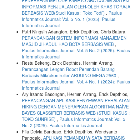
PENERAPAN METODE PARETO ABC DALAM SISTEM
INFORMASI PENJUALAN OLEH-OLEH KHAS TORAJA
BERBASIS WEB(Studi Kasus : Toko Todi’)
,
Paulus
Informatics Journal: Vol. 5 No. 1 (2025): Paulus
Informatics Journal
Putri Ningsih Adangton, Erick Depthios, Chris Batara,
PERANCANGAN SISTEM INFORMASI MANAJEMEN
MASJID JIHADUL HAQ BOTA BERBASIS WEB
,
Paulus Informatics Journal: Vol. 5 No. 2 (2025): Paulus
Informatics Journal
Restu Bekeng, Erick Depthios, Hermin Arrang,
Perancangan Lengan Robot Pemindah Barang
Berbasis Mikrokontroller ARDUINO MEGA 2560
,
Paulus Informatics Journal: Vol. 4 No. 1 (2024): Paulus
Informatics Journal
Ary Irsanto Basongan, Hermin Arrang, Erick Depthios,
PERANCANGAN APLIKASI PENYEWAAN PERALATAN
HIKING DENGAN MENERAPKAN ALGORITMA NAÏVE
BAYES CLASSIFIER BERBASIS WEB (STUDI KASUS :
TOKO SUNRISE)
,
Paulus Informatics Journal: Vol. 5
No. 2 (2025): Paulus Informatics Journal
Fila Delvia Bandaso, Erick Depthios, Wendyanto
Panggalo,
APLIKASI PEMANDU WISATA BERBASIS