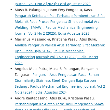
Journal: Vol 1 No 2 (2023): Edisi Agustust 2023
Musa B. Palungan, Jekson Fery Pongdatu, Kasa,
Pengaruh Ketebalan Plat Terhadap Pembentukan Sifat
Mekanik Pada Proses Pengelasa Shielded metal Arc
Welding (SMAW)
,
Paulus Mechanical Engineering
Journal: Vol 3 No 2 (2025): Edisi Agustus 2025
Marianus Massangka, Kristiana Pasau, Atus Buku,
Analisa Pengaruh Variasi Arus Terhadap Sifat Mekanik
Uphil Pada Baja ST 47
,
Paulus Mechanical
Engineering Journal: Vol 3 No 1 (2025): Edisi Maret
2025
Angelus Mula Putra, Musa B. Palungan, Benyamin
Tangaran,
Pengaruh Arus Pengelasan Pada Bahan
Dissimilarity Stainless Steel Dengan Baja Karbon
Sedang
,
Paulus Mechanical Engineering Journal: Vol 2
No 2 (2024): Edisi Agustus 2024
Andre Rantepasang, Atus Buku, Kristiana Pasau,
Perbandingan Kekuatan Tarik Hasil Pengelasan SMAW
dan GTAW Pada Mild SteeL .
,
Paulus Mechanical