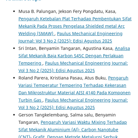
Musa B. Palungan, Jekson Fery Pongdatu, Kasa,
Pengaruh Ketebalan Plat Terhadap Pembentukan Sifat
Mekanik Pada Proses Pengelasa Shielded metal Arc
Welding (SMAW)
,
Paulus Mechanical Engineering
Journal: Vol 3 No 2 (2025): Edisi Agustus 2025
Sri Intan, Benyamin Tangaran, Agustina Kasa,
Analisa
Sifat Mekanik Baja Karbon S45C Dengan Perlakuan
Tempering
,
Paulus Mechanical Engineering Journal:
Vol 3 No 2 (2025): Edisi Agustus 2025
Roland Parera, Kristiana Pasau, Atus Buku,
Pengaruh
Variasi Temperatur Tempering Terhadap Kekerasan
Dan Mikrostruktur Material AISI 4140 Pada Komponen
Turbin Gas
,
Paulus Mechanical Engineering Journal:
Vol 3 No 2 (2025): Edisi Agustus 2025
Gerson Tangkelembang, Salma salu, Benyamin
Tangaran,
Pengaruh Variasi Waktu Mixing Terhadap
Sifat Mekanik Aluminium (Al)- Carbon Nanotube
(CNT)- Grafit Dengan Metode Metalurgi Serbuk
,