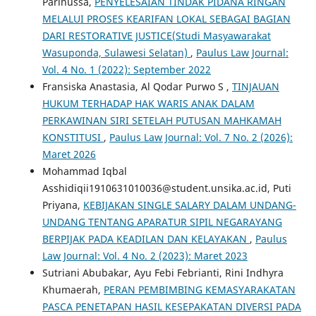
Parinussa,
PENYELESAIAN TINDAK PIDANA RINGAN
MELALUI PROSES KEARIFAN LOKAL SEBAGAI BAGIAN
DARI RESTORATIVE JUSTICE(Studi Masyawarakat
Wasuponda, Sulawesi Selatan)
,
Paulus Law Journal:
Vol. 4 No. 1 (2022): September 2022
Fransiska Anastasia, Al Qodar Purwo S ,
TINJAUAN
HUKUM TERHADAP HAK WARIS ANAK DALAM
PERKAWINAN SIRI SETELAH PUTUSAN MAHKAMAH
KONSTITUSI
,
Paulus Law Journal: Vol. 7 No. 2 (2026):
Maret 2026
Mohammad Iqbal
Asshidiqii1910631010036@student.unsika.ac.id, Puti
Priyana,
KEBIJAKAN SINGLE SALARY DALAM UNDANG-
UNDANG TENTANG APARATUR SIPIL NEGARAYANG
BERPIJAK PADA KEADILAN DAN KELAYAKAN
,
Paulus
Law Journal: Vol. 4 No. 2 (2023): Maret 2023
Sutriani Abubakar, Ayu Febi Febrianti, Rini Indhyra
Khumaerah,
PERAN PEMBIMBING KEMASYARAKATAN
PASCA PENETAPAN HASIL KESEPAKATAN DIVERSI PADA