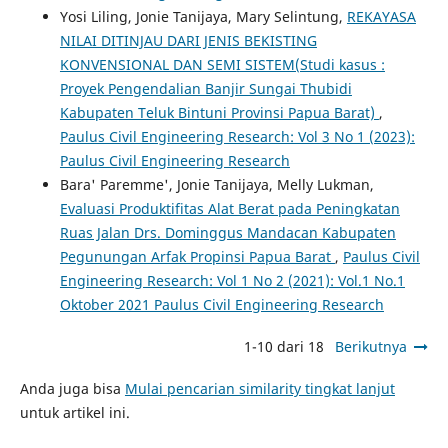
Yosi Liling, Jonie Tanijaya, Mary Selintung,
REKAYASA
NILAI DITINJAU DARI JENIS BEKISTING
KONVENSIONAL DAN SEMI SISTEM(Studi kasus :
Proyek Pengendalian Banjir Sungai Thubidi
Kabupaten Teluk Bintuni Provinsi Papua Barat)
,
Paulus Civil Engineering Research: Vol 3 No 1 (2023):
Paulus Civil Engineering Research
Bara' Paremme', Jonie Tanijaya, Melly Lukman,
Evaluasi Produktifitas Alat Berat pada Peningkatan
Ruas Jalan Drs. Dominggus Mandacan Kabupaten
Pegunungan Arfak Propinsi Papua Barat
,
Paulus Civil
Engineering Research: Vol 1 No 2 (2021): Vol.1 No.1
Oktober 2021 Paulus Civil Engineering Research
1-10 dari 18
Berikutnya
Anda juga bisa
Mulai pencarian similarity tingkat lanjut
untuk artikel ini.