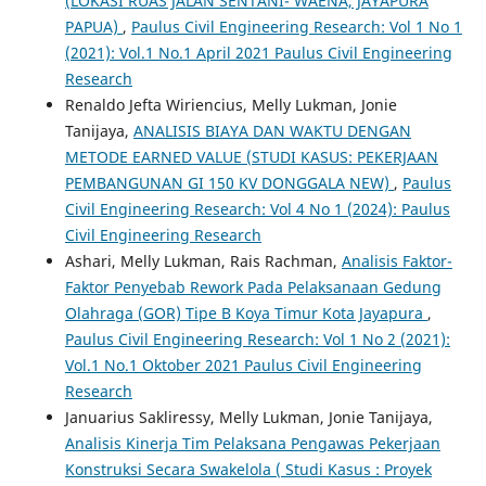
(LOKASI RUAS JALAN SENTANI- WAENA, JAYAPURA
PAPUA)
,
Paulus Civil Engineering Research: Vol 1 No 1
(2021): Vol.1 No.1 April 2021 Paulus Civil Engineering
Research
Renaldo Jefta Wiriencius, Melly Lukman, Jonie
Tanijaya,
ANALISIS BIAYA DAN WAKTU DENGAN
METODE EARNED VALUE (STUDI KASUS: PEKERJAAN
PEMBANGUNAN GI 150 KV DONGGALA NEW)
,
Paulus
Civil Engineering Research: Vol 4 No 1 (2024): Paulus
Civil Engineering Research
Ashari, Melly Lukman, Rais Rachman,
Analisis Faktor-
Faktor Penyebab Rework Pada Pelaksanaan Gedung
Olahraga (GOR) Tipe B Koya Timur Kota Jayapura
,
Paulus Civil Engineering Research: Vol 1 No 2 (2021):
Vol.1 No.1 Oktober 2021 Paulus Civil Engineering
Research
Januarius Sakliressy, Melly Lukman, Jonie Tanijaya,
Analisis Kinerja Tim Pelaksana Pengawas Pekerjaan
Konstruksi Secara Swakelola ( Studi Kasus : Proyek