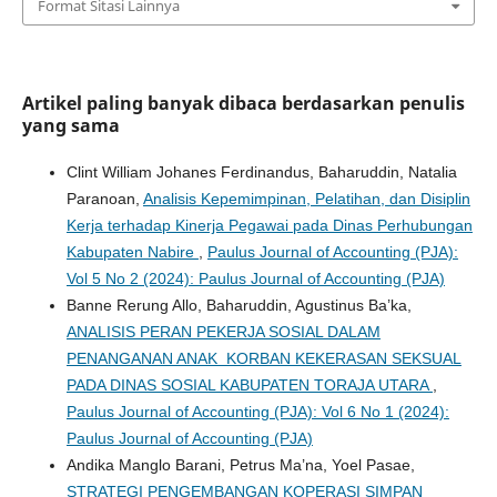
Format Sitasi Lainnya
Artikel paling banyak dibaca berdasarkan penulis
yang sama
Clint William Johanes Ferdinandus, Baharuddin, Natalia
Paranoan,
Analisis Kepemimpinan, Pelatihan, dan Disiplin
Kerja terhadap Kinerja Pegawai pada Dinas Perhubungan
Kabupaten Nabire
,
Paulus Journal of Accounting (PJA):
Vol 5 No 2 (2024): Paulus Journal of Accounting (PJA)
Banne Rerung Allo, Baharuddin, Agustinus Ba’ka,
ANALISIS PERAN PEKERJA SOSIAL DALAM
PENANGANAN ANAK KORBAN KEKERASAN SEKSUAL
PADA DINAS SOSIAL KABUPATEN TORAJA UTARA
,
Paulus Journal of Accounting (PJA): Vol 6 No 1 (2024):
Paulus Journal of Accounting (PJA)
Andika Manglo Barani, Petrus Ma’na, Yoel Pasae,
STRATEGI PENGEMBANGAN KOPERASI SIMPAN