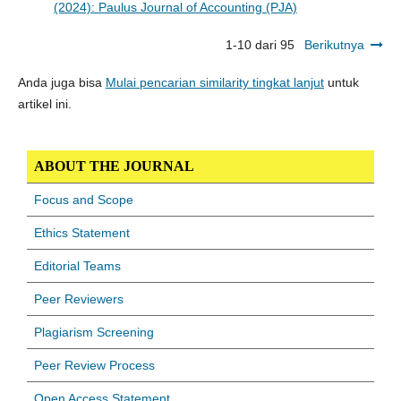
(2024): Paulus Journal of Accounting (PJA)
1-10 dari 95
Berikutnya
Anda juga bisa
Mulai pencarian similarity tingkat lanjut
untuk
artikel ini.
ABOUT THE JOURNAL
Focus and Scope
Ethics Statement
Editorial Teams
Peer Reviewers
Plagiarism Screening
Peer Review Process
Open Access Statement