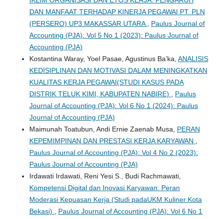
DAN MANFAAT TERHADAP KINERJA PEGAWAI PT. PLN
(PERSERO) UP3 MAKASSAR UTARA
,
Paulus Journal of
Accounting (PJA): Vol 5 No 1 (2023): Paulus Journal of
Accounting (PJA)
Kostantina Waray, Yoel Pasae, Agustinus Ba’ka,
ANALISIS
KEDISIPLINAN DAN MOTIVASI DALAM MENINGKATKAN
KUALITAS KERJA PEGAWAI(STUDI KASUS PADA
DISTRIK TELUK KIMI, KABUPATEN NABIRE)
,
Paulus
Journal of Accounting (PJA): Vol 6 No 1 (2024): Paulus
Journal of Accounting (PJA)
Maimunah Toatubun, Andi Ernie Zaenab Musa,
PERAN
KEPEMIMPINAN DAN PRESTASI KERJA KARYAWAN
,
Paulus Journal of Accounting (PJA): Vol 4 No 2 (2023):
Paulus Journal of Accounting (PJA)
Irdawati Irdawati, Reni Yesi S., Budi Rachmawati,
Kompetensi Digital dan Inovasi Karyawan: Peran
Moderasi Kepuasan Kerja (Studi padaUKM Kuliner Kota
Bekasi)
,
Paulus Journal of Accounting (PJA): Vol 6 No 1