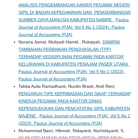
ANALISIS PENGEMBANGAN KARIER PEGAWAI NEGERI
SIPIL DI BADAN KEPEGAWAIAN DAN PENGEMBANGAN
SUMBER DAYA MANUSIA KABUPATEN NABIRE
,
Paulus
Journal of Accounting (PJA): Vol 6 No 1 (2024): Paulus
Journal of Accounting (PJA)
Nurana Jamal, Muliyadi Hamid , Rukaiyah,
DAMPAK
TAMBAHAN PERBAIKAN PENGHASILAN (TPP)
TERHADAP KEDISIPLINAN PEGAWAI PADA KANTOR
KELURAHAN DI KABUPATEN PENAJAM PASER UTARA
,
Paulus Journal of Accounting (PJA): Vol 5 No 1 (2023):
Paulus Journal of Accounting (PJA)
Tabita Aulia Ramadhanti, Nurdin Brasit, Andi Reni,
PENGARUH TIPE KEPRIBADIAN DAN SIKAP TERHADAP
KINERJA PEGAWAI PADA KANTOR DINAS
KEPENDUDUKAN DAN PENCATATAN SIPIL KABUPATEN
MAJENE
,
Paulus Journal of Accounting (PJA): Vol 5 No 1
(2023): Paulus Journal of Accounting (PJA)
Muhammad Basri, Hikmah, Ridayanti, Nurhidayanti, S,
IKLIM ORGANISASI DAN ETOS KERJA: PENGARUH