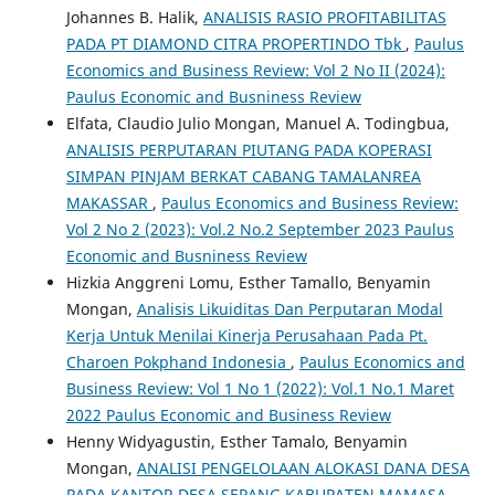
Johannes B. Halik,
ANALISIS RASIO PROFITABILITAS
PADA PT DIAMOND CITRA PROPERTINDO Tbk
,
Paulus
Economics and Business Review: Vol 2 No II (2024):
Paulus Economic and Busniness Review
Elfata, Claudio Julio Mongan, Manuel A. Todingbua,
ANALISIS PERPUTARAN PIUTANG PADA KOPERASI
SIMPAN PINJAM BERKAT CABANG TAMALANREA
MAKASSAR
,
Paulus Economics and Business Review:
Vol 2 No 2 (2023): Vol.2 No.2 September 2023 Paulus
Economic and Busniness Review
Hizkia Anggreni Lomu, Esther Tamallo, Benyamin
Mongan,
Analisis Likuiditas Dan Perputaran Modal
Kerja Untuk Menilai Kinerja Perusahaan Pada Pt.
Charoen Pokphand Indonesia
,
Paulus Economics and
Business Review: Vol 1 No 1 (2022): Vol.1 No.1 Maret
2022 Paulus Economic and Business Review
Henny Widyagustin, Esther Tamalo, Benyamin
Mongan,
ANALISI PENGELOLAAN ALOKASI DANA DESA
PADA KANTOR DESA SEPANG KABUPATEN MAMASA
,