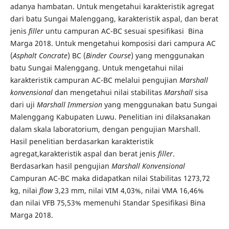
adanya hambatan. Untuk mengetahui karakteristik agregat
dari batu Sungai Malenggang, karakteristik aspal, dan berat
jenis
filler
untu campuran AC-BC sesuai spesifikasi Bina
Marga 2018. Untuk mengetahui komposisi dari campura AC
(
Asphalt Concrate
) BC (
Binder Course
) yang menggunakan
batu Sungai Malenggang. Untuk mengetahui nilai
karakteristik campuran AC-BC melalui pengujian
Marshall
konvensional
dan mengetahui nilai stabilitas
Marshall
sisa
dari uji
Marshall Immersion
yang menggunakan batu Sungai
Malenggang Kabupaten Luwu. Penelitian ini dilaksanakan
dalam skala laboratorium, dengan pengujian Marshall.
Hasil penelitian berdasarkan karakteristik
agregat,karakteristik aspal dan berat jenis
filler
.
Berdasarkan hasil pengujian
Marshall Konvensional
Campuran AC-BC maka didapatkan nilai Stabilitas 1273,72
kg, nilai
flow
3,23 mm, nilai VIM 4,03%, nilai VMA 16,46%
dan nilai VFB 75,53% memenuhi Standar Spesifikasi Bina
Marga 2018.