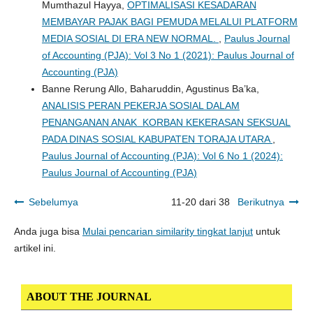
Mumthazul Hayya,
OPTIMALISASI KESADARAN
MEMBAYAR PAJAK BAGI PEMUDA MELALUI PLATFORM
MEDIA SOSIAL DI ERA NEW NORMAL.
,
Paulus Journal
of Accounting (PJA): Vol 3 No 1 (2021): Paulus Journal of
Accounting (PJA)
Banne Rerung Allo, Baharuddin, Agustinus Ba’ka,
ANALISIS PERAN PEKERJA SOSIAL DALAM
PENANGANAN ANAK KORBAN KEKERASAN SEKSUAL
PADA DINAS SOSIAL KABUPATEN TORAJA UTARA
,
Paulus Journal of Accounting (PJA): Vol 6 No 1 (2024):
Paulus Journal of Accounting (PJA)
Sebelumya
11-20 dari 38
Berikutnya
Anda juga bisa
Mulai pencarian similarity tingkat lanjut
untuk
artikel ini.
ABOUT THE JOURNAL