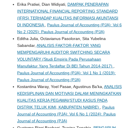
Erika Pratiwi, Dian Widiyati,
DAMPAK PENERAPAN
INTERNATIONAL FINANCIAL REPORTING STANDARD
(IFRS) TERHADAP KUALITAS INFORMASI AKUNTANSI
DI INDONESIA
,
Paulus Journal of Accounting (PJA): Vol 6
No 2 (2025): Paulus Journal of Accounting (PJA)
Editha Julia, Octavianus Pasoloran, Sita Yubelina
Sabandar,
ANALISIS FAKTOR-FAKTOR YANG
MEMPENGARUHI AUDITOR SWITCHING SECARA
VOLUNTARY (Studi Empiris Pada Perusahaan
Manufaktur Yang Terdaftar Di BEI Tahun 2014-2017)
,
Paulus Journal of Accounting (PJA): Vol 1 No 1 (2019):
Paulus Journal of Accounting (PJA)
Kostantina Waray, Yoel Pasae, Agustinus Ba’ka,
ANALISIS
KEDISIPLINAN DAN MOTIVASI DALAM MENINGKATKAN
KUALITAS KERJA PEGAWAI(STUDI KASUS PADA
DISTRIK TELUK KIMI, KABUPATEN NABIRE)
,
Paulus
Journal of Accounting (PJA): Vol 6 No 1 (2024): Paulus
Journal of Accounting (PJA)
Gustomo Rizqi Baehaqi, Tsarina Zenabia,
PENGARUH