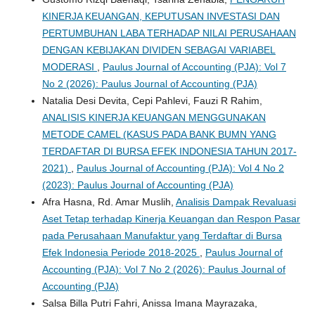
KINERJA KEUANGAN, KEPUTUSAN INVESTASI DAN
PERTUMBUHAN LABA TERHADAP NILAI PERUSAHAAN
DENGAN KEBIJAKAN DIVIDEN SEBAGAI VARIABEL
MODERASI
,
Paulus Journal of Accounting (PJA): Vol 7
No 2 (2026): Paulus Journal of Accounting (PJA)
Natalia Desi Devita, Cepi Pahlevi, Fauzi R Rahim,
ANALISIS KINERJA KEUANGAN MENGGUNAKAN
METODE CAMEL (KASUS PADA BANK BUMN YANG
TERDAFTAR DI BURSA EFEK INDONESIA TAHUN 2017-
2021)
,
Paulus Journal of Accounting (PJA): Vol 4 No 2
(2023): Paulus Journal of Accounting (PJA)
Afra Hasna, Rd. Amar Muslih,
Analisis Dampak Revaluasi
Aset Tetap terhadap Kinerja Keuangan dan Respon Pasar
pada Perusahaan Manufaktur yang Terdaftar di Bursa
Efek Indonesia Periode 2018-2025
,
Paulus Journal of
Accounting (PJA): Vol 7 No 2 (2026): Paulus Journal of
Accounting (PJA)
Salsa Billa Putri Fahri, Anissa Imana Mayrazaka,