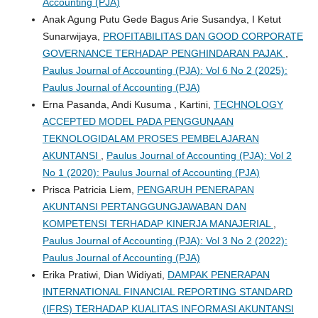
Accounting (PJA)
Anak Agung Putu Gede Bagus Arie Susandya, I Ketut
Sunarwijaya,
PROFITABILITAS DAN GOOD CORPORATE
GOVERNANCE TERHADAP PENGHINDARAN PAJAK
,
Paulus Journal of Accounting (PJA): Vol 6 No 2 (2025):
Paulus Journal of Accounting (PJA)
Erna Pasanda, Andi Kusuma , Kartini,
TECHNOLOGY
ACCEPTED MODEL PADA PENGGUNAAN
TEKNOLOGIDALAM PROSES PEMBELAJARAN
AKUNTANSI
,
Paulus Journal of Accounting (PJA): Vol 2
No 1 (2020): Paulus Journal of Accounting (PJA)
Prisca Patricia Liem,
PENGARUH PENERAPAN
AKUNTANSI PERTANGGUNGJAWABAN DAN
KOMPETENSI TERHADAP KINERJA MANAJERIAL
,
Paulus Journal of Accounting (PJA): Vol 3 No 2 (2022):
Paulus Journal of Accounting (PJA)
Erika Pratiwi, Dian Widiyati,
DAMPAK PENERAPAN
INTERNATIONAL FINANCIAL REPORTING STANDARD
(IFRS) TERHADAP KUALITAS INFORMASI AKUNTANSI