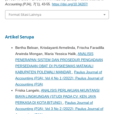
Accounting (PJA)
,
7
(`1), 43-55.
https://doi.org/10.34207/
Format Sitasi Lainnya
Artikel Serupa
Bertha Beloan, Krisdayanti Armelinda, Frischa Faradilla
Arwinda Mongan, Maria Yessica Halik,
ANALISIS
PENERAPAN SISTEM DAN PROSEDUR PENGADAAN
PERSEDIAAN OBAT DI PUSKESMAS MATAKALI
KABUPATEN POLEWALI MANDAR
,
Paulus Journal of
Accounting (PJA): Vol 4 No 1 (2022): Paulus Journal of
Accounting (PJA)
Friska Langelo,
ANALISIS PERLAKUAN AKUNTANSI
BIAYA LINGKUNGAN (STUDI PADA CV. KEN JAYA
PERKASA DI KOTA BITUNG)
,
Paulus Journal of
Accounting (PJA): Vol 3 No 2 (2022): Paulus Journal of