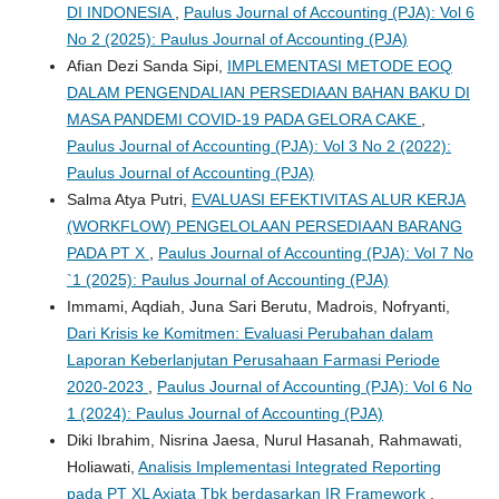
DI INDONESIA
,
Paulus Journal of Accounting (PJA): Vol 6
No 2 (2025): Paulus Journal of Accounting (PJA)
Afian Dezi Sanda Sipi,
IMPLEMENTASI METODE EOQ
DALAM PENGENDALIAN PERSEDIAAN BAHAN BAKU DI
MASA PANDEMI COVID-19 PADA GELORA CAKE
,
Paulus Journal of Accounting (PJA): Vol 3 No 2 (2022):
Paulus Journal of Accounting (PJA)
Salma Atya Putri,
EVALUASI EFEKTIVITAS ALUR KERJA
(WORKFLOW) PENGELOLAAN PERSEDIAAN BARANG
PADA PT X
,
Paulus Journal of Accounting (PJA): Vol 7 No
`1 (2025): Paulus Journal of Accounting (PJA)
Immami, Aqdiah, Juna Sari Berutu, Madrois, Nofryanti,
Dari Krisis ke Komitmen: Evaluasi Perubahan dalam
Laporan Keberlanjutan Perusahaan Farmasi Periode
2020-2023
,
Paulus Journal of Accounting (PJA): Vol 6 No
1 (2024): Paulus Journal of Accounting (PJA)
Diki Ibrahim, Nisrina Jaesa, Nurul Hasanah, Rahmawati,
Holiawati,
Analisis Implementasi Integrated Reporting
pada PT XL Axiata Tbk berdasarkan IR Framework
,