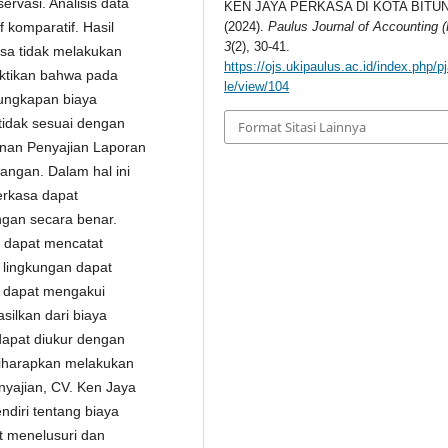
rvasi. Analisis data
KEN JAYA PERKASA DI KOTA BITUN
 komparatif. Hasil
(2024).
Paulus Journal of Accounting 
3
(2), 30-41.
sa tidak melakukan
https://ojs.ukipaulus.ac.id/index.php/pj
uktikan bahwa pada
le/view/104
gungkapan biaya
tidak sesuai dengan
Format Sitasi Lainnya
nan Penyajian Laporan
angan. Dalam hal ini
erkasa dapat
ngan secara benar.
n dapat mencatat
a lingkungan dapat
an dapat mengakui
silkan dari biaya
dapat diukur dengan
diharapkan melakukan
nyajian, CV. Ken Jaya
diri tentang biaya
t menelusuri dan