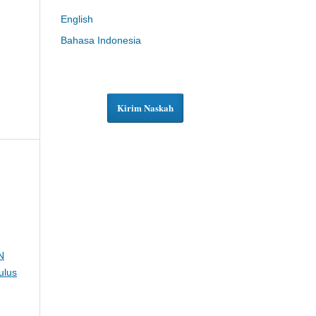
English
Bahasa Indonesia
Kirim Naskah
N
ulus