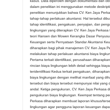
kasus. Data diperoleh dengan dokumentasi dan obse
dalam penelitian ini menggunakan metode deskriptif
penelitian menunjukkan bahwa CV. Ken Jaya Perka
tahap-tahap perlakuan akuntansi. Hal tersebut dib
tahap identifikasi, pengakuan, penyajian, dan pen
lingkungan yang diterapkan CV. Ken Jaya Perkasa 
teori Hansen dan Mowen Kerangka Dasar Penyusu
Keuangan serta Pernyataan Standar Akuntansi Keu
diharapkan bagi pihak manajemen CV. Ken Jaya P
melakukan tahap perlakuan akuntansi biaya lingku
Pertama terkait identifikasi, perusahaan diharapka
rincian biaya lingkungan lebih detail sehingga biay
teridentifikasi Kedua terkait pengakuan, diharapk
biaya lingkungan dengan melihat manfaat yang diha
tersebut dan biaya tersebut mempunyai nilai yang 
andal. Ketiga pengukuran, CV. Ken Jaya Perkasa 
pengukuran biaya lingkungan. Keempat tentang pe
Perkasa diharapkan membuat laporan khusus/tersen
lingkungan agar pengguna laporan keuangan dapa