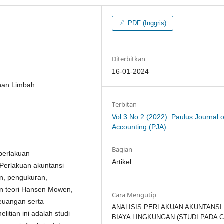
PDF (Inggris)
Diterbitkan
16-01-2024
ahan Limbah
Terbitan
Vol 3 No 2 (2022): Paulus Journal o
Accounting (PJA)
Bagian
 perlakuan
Artikel
 Perlakuan akuntansi
an, pengukuran,
n teori Hansen Mowen,
Cara Mengutip
euangan serta
ANALISIS PERLAKUAN AKUNTANSI
itian ini adalah studi
BIAYA LINGKUNGAN (STUDI PADA C