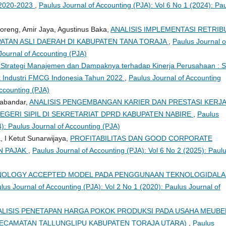
 2020-2023
,
Paulus Journal of Accounting (PJA): Vol 6 No 1 (2024): Pa
Roreng, Amir Jaya, Agustinus Baka,
ANALISIS IMPLEMENTASI RETRIB
ATAN ASLI DAERAH DI KABUPATEN TANA TORAJA
,
Paulus Journal o
Journal of Accounting (PJA)
i Strategi Manajemen dan Dampaknya terhadap Kinerja Perusahaan : S
 Industri FMCG Indonesia Tahun 2022
,
Paulus Journal of Accounting
Accounting (PJA)
Sabandar,
ANALISIS PENGEMBANGAN KARIER DAN PRESTASI KERJ
EGERI SIPIL DI SEKRETARIAT DPRD KABUPATEN NABIRE
,
Paulus
4): Paulus Journal of Accounting (PJA)
 I Ketut Sunarwijaya,
PROFITABILITAS DAN GOOD CORPORATE
N PAJAK
,
Paulus Journal of Accounting (PJA): Vol 6 No 2 (2025): Paul
OLOGY ACCEPTED MODEL PADA PENGGUNAAN TEKNOLOGIDAL
lus Journal of Accounting (PJA): Vol 2 No 1 (2020): Paulus Journal of
ALISIS PENETAPAN HARGA POKOK PRODUKSI PADA USAHA MEUBE
I KECAMATAN TALLUNGLIPU KABUPATEN TORAJA UTARA)
,
Paulus