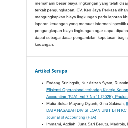
memahami besar biaya lingkungan yang telah disaj
terkait pengungkapan, CV. Ken Jaya Perkasa diha
mengungkapkan biaya lingkungan pada laporan khu
laporan keuangan yang memuat informasi spesifik 
pengungkapan biaya lingkungan agar dapat dipaha
dapat sebagai dasar pengambilan keputusan bagi
keuangan.
Artikel Serupa
Endang Sriningsih, Nur Azizah Syam, Rusmin
Efisiensi Operasional terhadap Kinerja Keua
Accounting (PJA): Vol 7 No `1 (2025): Paulus
Mutia Sekar Mayang Diyanti, Gina Sakinah,
DATA NASABAH DIVISI LOAN UNIT BTN K
Journal of Accounting (PJA)
Immami, Aqdiah, Juna Sari Berutu, Madrois, 