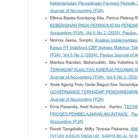
Keberlanjutan Perusahaan Farmasi Periode
Journal of Accounting (PJA)
Elfrina Basita Kombong Kila, Petrus Peleng 
KEBERSIHAN PADA PENINGKATAN PENDAP
Accounting (PJA): Vol 5 No 2 (2024): Paulus 
Nisrina Jaesa, Suripto,
Analisis Implementas
Kasus PT Indofood CBP Sukses Makmur Tbk
(PJA): Vol 5 No 2 (2024): Paulus Journal of 
Markus Randan, Baharuddin, Sita Yubelina 
TERHADAP KUALITAS KINERJA PEGAWAI N
Journal of Accounting (PJA): Vol 6 No 1 (202
Anak Agung Putu Gede Bagus Arie Susandya,
GOVERNANCE TERHADAP PENGHINDARA
Journal of Accounting (PJA)
Erna Pasanda, Andi Kusuma , Kartini,
TECHN
PROSES PEMBELAJARAN AKUNTANSI
,
Pau
Accounting (PJA)
Randi Tangdialla, Milky Teresia Pakanna,
AN
(STUDI KASUS PADA UD. KARYA BILAL D