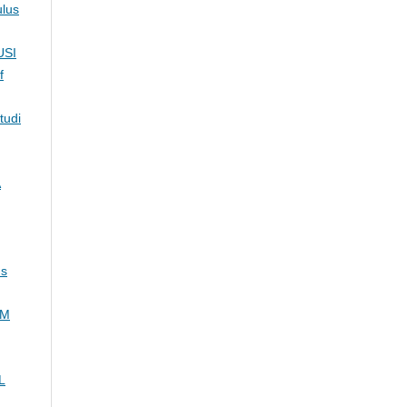
ulus
USI
f
tudi
A
us
AM
L