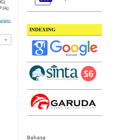
G).
(PJA)
,
a/artic
INDEXING
Bahasa