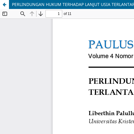
PERLINDUNGAN HUKUM TERHADAP LANJUT USIA TERLANTAR