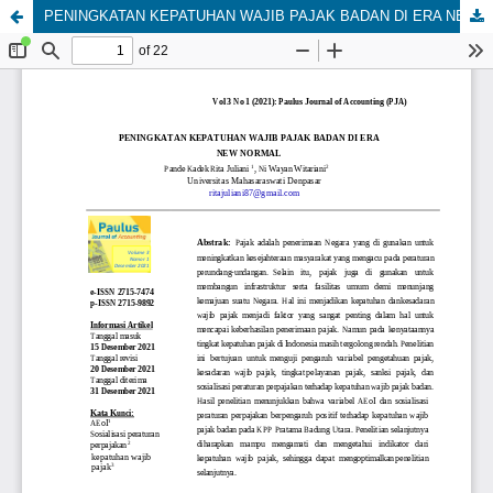
PENINGKATAN KEPATUHAN WAJIB PAJAK BADAN DI ERA NEW NORMAL