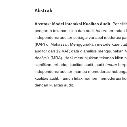
Abstrak
Abstrak: Model Interaksi Kualitas Audit
. Penelit
pengaruh tekanan klien dan audit
tenure
terhadap k
independensi auditor sebagai variabel moderasi pa
(KAP) di Makassar. Menggunakan metode kuantitat
auditor dari 12 KAP, data dianalisis menggunakan
M
Analysis
(MRA). Hasil menunjukkan tekanan klien b
signifikan terhadap kualitas audit, audit
tenure
berpe
independensi auditor mampu memoderasi hubunga
kualitas audit, namun tidak mampu memoderasi h
dengan kualitas audit.