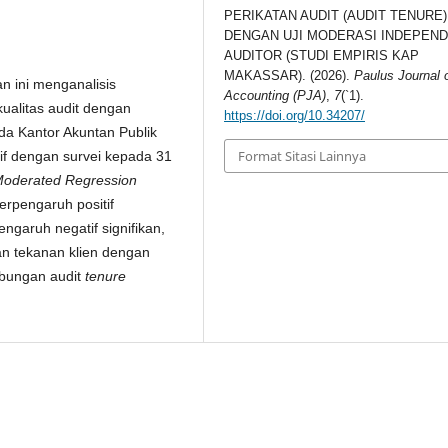
PERIKATAN AUDIT (AUDIT TENURE)
DENGAN UJI MODERASI INDEPEND
AUDITOR (STUDI EMPIRIS KAP
MAKASSAR). (2026).
Paulus Journal 
ian ini menganalisis
Accounting (PJA)
,
7
(`1).
ualitas audit dengan
https://doi.org/10.34207/
da Kantor Akuntan Publik
Format Sitasi Lainnya
if dengan survei kepada 31
oderated Regression
erpengaruh positif
ngaruh negatif signifikan,
n tekanan klien dengan
ubungan audit
tenure