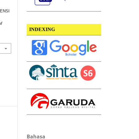
ENSI
of
INDEXING
Bahasa