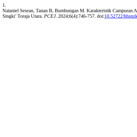
1.
Nataniel Sesean, Tanan B, Bumbungan M. Karakteristik Campuran
Singki’ Toraja Utara.
PCEJ
. 2024;6(4):746-757. doi:
10.52722/hhsnz