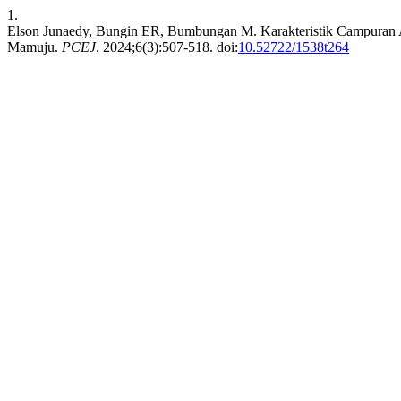
1.
Elson Junaedy, Bungin ER, Bumbungan M. Karakteristik Campur
Mamuju.
PCEJ
. 2024;6(3):507-518. doi:
10.52722/1538t264