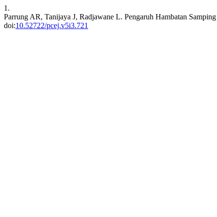
1.
Parrung AR, Tanijaya J, Radjawane L. Pengaruh Hambatan Samping 
doi:
10.52722/pcej.v5i3.721