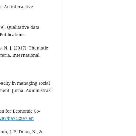
n: An interactive
9). Qualitative data
Publications.
s, N. J. (2017). Thematic
teria. International
apacity in managing social
ment. Jurnal Administrasi
ion for Economic Co-
.1787/ba7c22e7-en
om, J. P., Duan, N., &