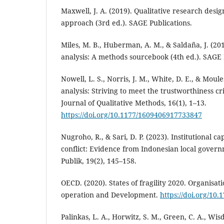
Maxwell, J. A. (2019). Qualitative research desig
approach (3rd ed.). SAGE Publications.
Miles, M. B., Huberman, A. M., & Saldaña, J. (201
analysis: A methods sourcebook (4th ed.). SAGE 
Nowell, L. S., Norris, J. M., White, D. E., & Moule
analysis: Striving to meet the trustworthiness cri
Journal of Qualitative Methods, 16(1), 1–13.
https://doi.org/10.1177/1609406917733847
Nugroho, R., & Sari, D. P. (2023). Institutional c
conflict: Evidence from Indonesian local govern
Publik, 19(2), 145–158.
OECD. (2020). States of fragility 2020. Organisat
operation and Development.
https://doi.org/10
Palinkas, L. A., Horwitz, S. M., Green, C. A., Wisd