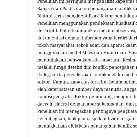
Penelitian ini bertujuan menganalisis kapasita
Bangsa dan Politik dalam penanganan konflik so
Bintuni serta mengidentifikasi faktor penduk
Penelitian menggunakan pendekatan kualitatif
deskriptif. Data dikumpulkan melalui observas
dokumentasi dengan informan yang terdiri dari
tokoh masyarakat, tokoh adat, dan aparat keama
menggunakan model Miles dan Huberman. Hasil
menunjukkan bahwa kapasitas aparatur Kesbang
melalui fungsi deteksi dini konflik, pencegahan m
dialog, serta penyelesaian konflik melalui media
sektor. Namun, kapasitas tersebut belum optim
oleh keterbatasan sumber daya manusia, anggar
kondisi geografis. Faktor pendukung meliputi
daerah, sinergi dengan aparat keamanan, dan p
Penelitian ini menegaskan pentingnya penguata
kelembagaan, baik pada aspek individu, organi
meningkatkan efektivitas penanganan konflik sos