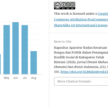
This work is licensed under a
Creati
Commons Attribution-NonCommerci
ShareAlike 4.0 International License
How to Cite
Kapasitas Aparatur Badan Kesatuan
Bangsa dan Politik dalam Penangan
Konflik Sosial di Kabupaten Teluk
Bintuni. (2026).
Jurnal Ilmiah Maha
Ekonomi Dan Bisnis Indonesia
,
2
(1), 
101.
https://doi.org/10.8844/n8cysh1
More Citation Formats