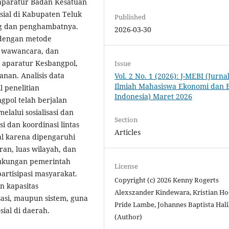
s aparatur Badan Kesatuan
sial di Kabupaten Teluk
Published
ung dan penghambatnya.
2026-03-30
 dengan metode
i, wawancara, dan
 aparatur Kesbangpol,
Issue
nan. Analisis data
Vol. 2 No. 1 (2026): J-MEBI (Jurna
Ilmiah Mahasiswa Ekonomi dan B
 penelitian
Indonesia) Maret 2026
pol telah berjalan
elalui sosialisasi dan
Section
si dan koordinasi lintas
Articles
al karena dipengaruhi
an, luas wilayah, dan
 dukungan pemerintah
License
artisipasi masyarakat.
Copyright (c) 2026 Kenny Rogerts
n kapasitas
Alexszander Kindewara, Kristian H
sasi, maupun sistem, guna
Pride Lambe, Johannes Baptista Hal
ial di daerah.
(Author)