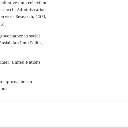
litative data collection
esearch. Administration
ervices Research, 42(5),
-y
 governance in social
Sosial dan Ilmu Politik,
imer. United Nations
ive approaches to
ions