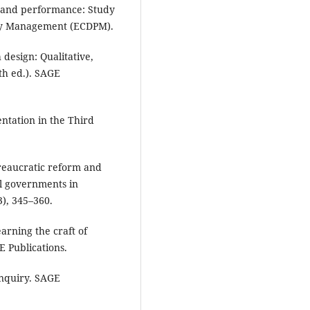
e and performance: Study
icy Management (ECDPM).
h design: Qualitative,
th ed.). SAGE
entation in the Third
ureaucratic reform and
l governments in
3), 345–360.
arning the craft of
E Publications.
 inquiry. SAGE