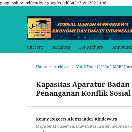
google-site-verification: googlecfcf03a2e2b9d202.html
Current
Archives
For Authors
Announc
Home
/
Archives
/
Vol. 2 No. 1 (2026): J-MEBI (J
Kapasitas Aparatur Badan 
Penanganan Konflik Sosial
Kenny Rogerts Alexszander Kindewara
Magister Manajemen, Universitas Kristen Indonesia 