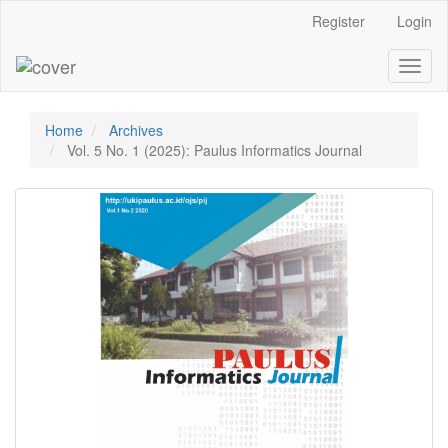
Main
Register
Login
Navigation
Main
Toggl
Content
naviga
Sidebar
Home
Archives
Vol. 5 No. 1 (2025): Paulus Informatics Journal