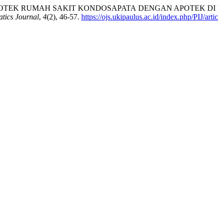
EK RUMAH SAKIT KONDOSAPATA DENGAN APOTEK DI WIL
atics Journal
,
4
(2), 46-57.
https://ojs.ukipaulus.ac.id/index.php/PIJ/art