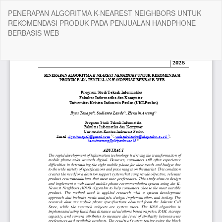
Return
PENERAPAN ALGORITMA K-NEAREST NEIGHBORS UNTUK
to
REKOMENDASI PRODUK PADA PENJUALAN HANDPHONE
Article
BERBASIS WEB
Details
Do
Do
P